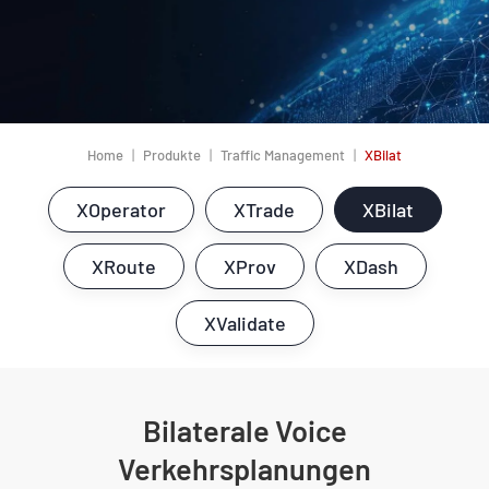
Home
Produkte
Traffic Management
XBilat
XOperator
XTrade
XBilat
XRoute
XProv
XDash
XValidate
Bilaterale Voice
Verkehrsplanungen