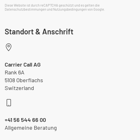
reCAPTCHA
*
Diese Website ist durch reCAPTCHA geschützt und es gelten die
Datenschutzbestimmungen
und
Nutzungsbedingungen
von Google.
Standort & Anschrift
Carrier Call AG
Rank 6A
5108 Oberflachs
Switzerland
+41 56 544 66 00
Allgemeine Beratung