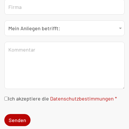
Datenschutzbestimmungen
*
Ich akzeptiere die
Datenschutzbestimmungen *
Senden